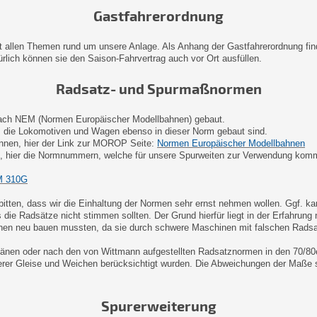
Gastfahrerordnung
 allen Themen rund um unsere Anlage. Als Anhang der Gastfahrerordnung find
rlich können sie den Saison-Fahrvertrag auch vor Ort ausfüllen.
Radsatz- und Spurmaßnormen
ach NEM (Normen Europäischer Modellbahnen) gebaut.
ss die Lokomotiven und Wagen ebenso in dieser Norm gebaut sind.
ennen, hier der Link zur MOROP Seite:
Normen Europäischer Modellbahnen
n, hier die Normnummern, welche für unsere Spurweiten zur Verwendung kom
 310G
itten, dass wir die Einhaltung der Normen sehr ernst nehmen wollen. Ggf. k
s die Radsätze nicht stimmen sollten. Der Grund hierfür liegt in der Erfahrung
hen neu bauen mussten, da sie durch schwere Maschinen mit falschen Radsat
nen oder nach den von Wittmann aufgestellten Radsatznormen in den 70/80e
er Gleise und Weichen berücksichtigt wurden. Die Abweichungen der Maße s
Spurerweiterung