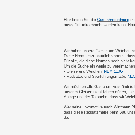
Hier finden Sie die
Gastfahrerordnung
mit
ausgefüllt mitgebracht werden kann. Natü
Wir haben unsere Gleise und Weichen n
Diese Norm setzt natürlich vorraus, da
Für alle, die diese Normen noch nicht k
Um die Suche ein wenig zu vereinfache
• Gleise und Weichen:
NEM 110G
• Radsätze und Spurführungsmaße:
NEM
Wir möchten alle Gäste um Verständnis b
unseren Gleisen nicht fahren dürfen, fall
Anlage und der Tatsache, dass wir Weic
Wer seine Lokomotive nach Wittmann Plä
dass diese Radsatzmaße beim Bau unser
da.